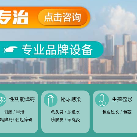
性功能障碍
泌尿感染
生殖整形
阳痿
/
早泄
龟头炎
/
尿道炎
包皮过长
/
包茎
精障碍
/
勃起障碍
膀胱炎
/
睾丸炎