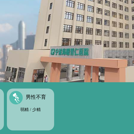
男性不育
弱精
/
少精