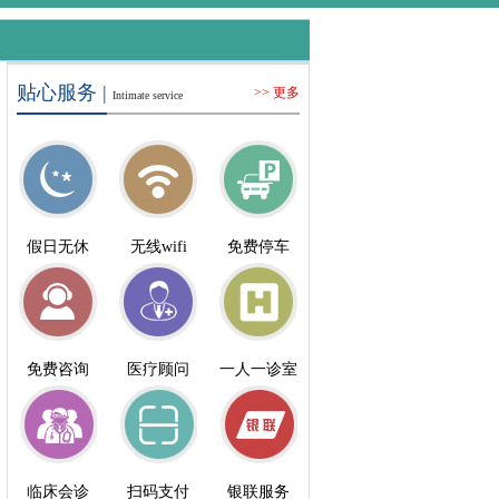
贴心服务 |
>> 更多
Intimate service
假日无休
无线wifi
免费停车
免费咨询
医疗顾问
一人一诊室
临床会诊
扫码支付
银联服务