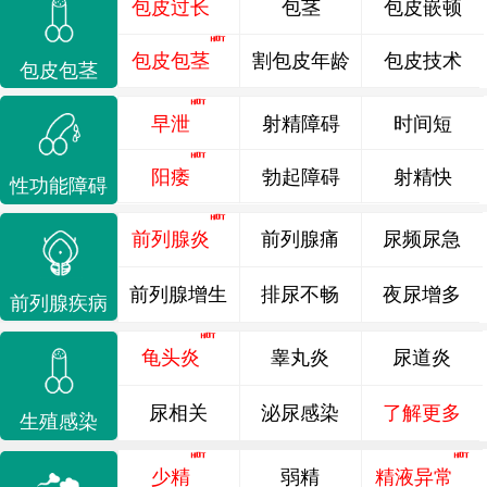
包皮过长
包茎
包皮嵌顿
包皮包茎
割包皮年龄
包皮技术
包皮包茎
早泄
射精障碍
时间短
阳痿
勃起障碍
射精快
性功能障碍
前列腺炎
前列腺痛
尿频尿急
前列腺增生
排尿不畅
夜尿增多
前列腺疾病
龟头炎
睾丸炎
尿道炎
尿相关
泌尿感染
了解更多
生殖感染
少精
弱精
精液异常