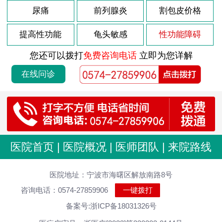
2022-05-10
尿痛
前列腺炎
割包皮价格
包皮过长的表现有哪些？
2022-05-10
包皮过长不割有哪些害处？
提高性功能
龟头敏感
性功能障碍
2022-05-10
包皮过长不割会有哪些不良影响
您还可以拨打
免费咨询电话
立即为您详解
2022-05-10
包皮过长病因到底有哪些
在线问诊
2022-05-10
包皮过长并发症有哪些呢
2022-05-10
包皮龟头炎有哪几种常见的危害
2022-05-10
包皮龟头炎如何预防呢
2022-05-10
包皮龟头炎的症状表现都有什么
医院首页
|
医院概况
|
医师团队
|
来院路线
2022-05-10
包皮龟头炎的发病原因是什么
2022-05-10
医院地址：宁波市海曙区解放南路8号
包皮龟头炎的常见类型有哪些
咨询电话：0574-27859906
一键拨打
2022-05-05
患上阳痿要注意的事项
备案号:浙ICP备18031326号
2022-05-05
得了阳痿会有哪些症状出现