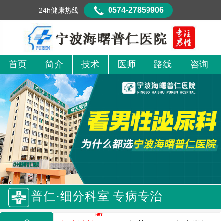
0574-27859906
24h健康热线
首页
简介
技术
医师
路线
咨询
普仁·细分科室 专病专治