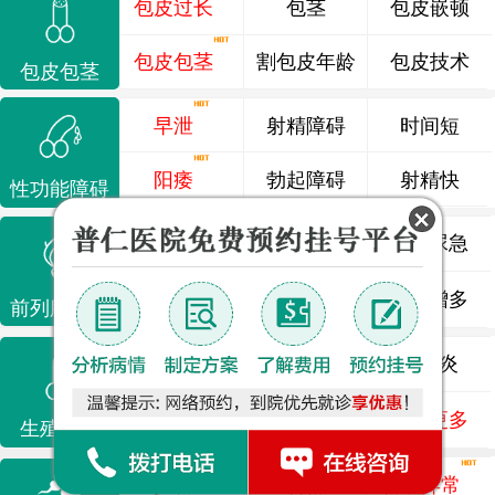
包皮过长
包茎
包皮嵌顿
包皮包茎
割包皮年龄
包皮技术
包皮包茎
早泄
射精障碍
时间短
阳痿
勃起障碍
射精快
性功能障碍
前列腺炎
前列腺痛
尿频尿急
前列腺增生
排尿不畅
夜尿增多
前列腺疾病
龟头炎
睾丸炎
尿道炎
尿相关
泌尿感染
了解更多
生殖感染
少精
弱精
精液异常