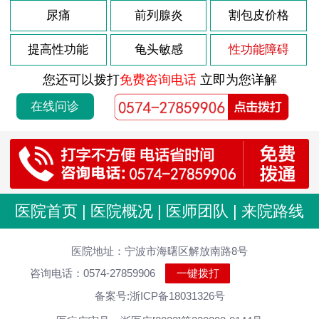
2022-05-10
尿痛
前列腺炎
割包皮价格
包皮过长的表现有哪些？
2022-05-10
包皮过长不割有哪些害处？
提高性功能
龟头敏感
性功能障碍
2022-05-10
包皮过长不割会有哪些不良影响
您还可以拨打
免费咨询电话
立即为您详解
2022-05-10
包皮过长病因到底有哪些
在线问诊
2022-05-10
包皮过长并发症有哪些呢
2022-05-10
包皮龟头炎有哪几种常见的危害
2022-05-10
包皮龟头炎如何预防呢
2022-05-10
包皮龟头炎的症状表现都有什么
医院首页
|
医院概况
|
医师团队
|
来院路线
2022-05-10
包皮龟头炎的发病原因是什么
2022-05-10
医院地址：宁波市海曙区解放南路8号
包皮龟头炎的常见类型有哪些
咨询电话：0574-27859906
一键拨打
2022-05-05
患上阳痿要注意的事项
备案号:浙ICP备18031326号
2022-05-05
得了阳痿会有哪些症状出现