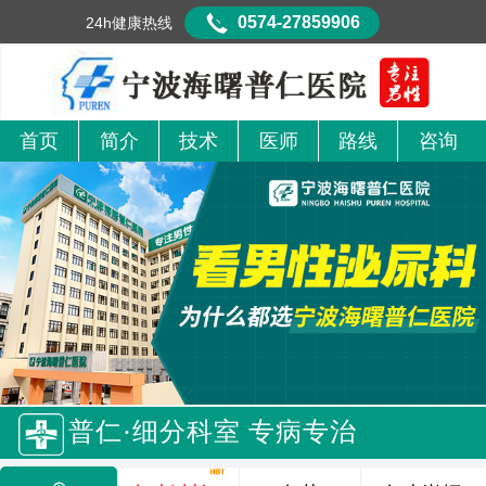
0574-27859906
24h健康热线
首页
简介
技术
医师
路线
咨询
普仁·细分科室 专病专治