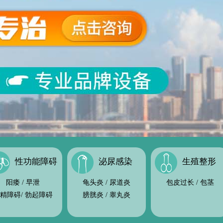
性功能障碍
泌尿感染
生殖整形
阳痿
/
早泄
龟头炎
/
尿道炎
包皮过长
/
包茎
精障碍
/
勃起障碍
膀胱炎
/
睾丸炎