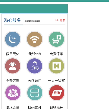
贴心服务 |
>> 更多
Intimate service
假日无休
无线wifi
免费停车
免费咨询
医疗顾问
一人一诊室
临床会诊
扫码支付
银联服务