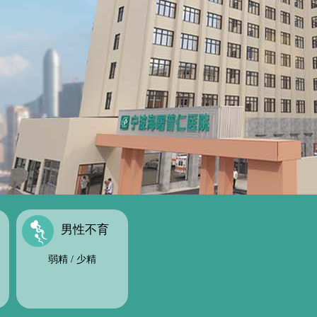
男性不育
弱精
/
少精