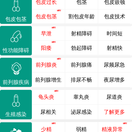
包皮过长
包茎
包皮嵌顿
包皮包茎
割包皮年龄
包皮技术
包皮包茎
早泄
射精障碍
时间短
阳痿
勃起障碍
射精快
性功能障碍
前列腺炎
前列腺痛
尿频尿急
前列腺增生
排尿不畅
夜尿增多
前列腺疾病
龟头炎
睾丸炎
尿道炎
尿相关
泌尿感染
了解更多
生殖感染
少精
弱精
精液异常