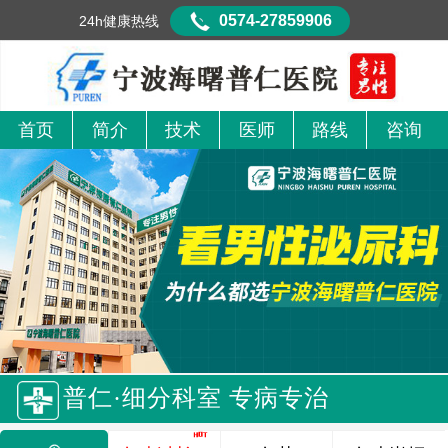
0574-27859906
24h健康热线
首页
简介
技术
医师
路线
咨询
普仁·细分科室 专病专治