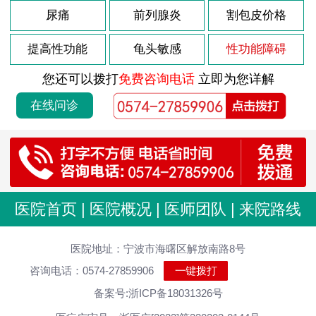
2022-05-10
尿痛
前列腺炎
割包皮价格
包皮过长的表现有哪些？
2022-05-10
包皮过长不割有哪些害处？
提高性功能
龟头敏感
性功能障碍
2022-05-10
包皮过长不割会有哪些不良影响
您还可以拨打
免费咨询电话
立即为您详解
2022-05-10
包皮过长病因到底有哪些
在线问诊
2022-05-10
包皮过长并发症有哪些呢
2022-05-10
包皮龟头炎有哪几种常见的危害
2022-05-10
包皮龟头炎如何预防呢
2022-05-10
包皮龟头炎的症状表现都有什么
医院首页
|
医院概况
|
医师团队
|
来院路线
2022-05-10
包皮龟头炎的发病原因是什么
2022-05-10
医院地址：宁波市海曙区解放南路8号
包皮龟头炎的常见类型有哪些
咨询电话：0574-27859906
一键拨打
2022-05-05
患上阳痿要注意的事项
备案号:浙ICP备18031326号
2022-05-05
得了阳痿会有哪些症状出现